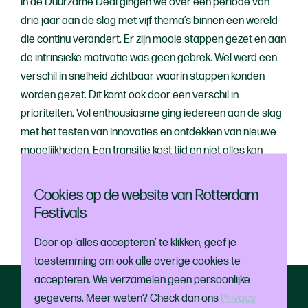
In de Duurzame Deal gingen we over een periode van
drie jaar aan de slag met vijf thema’s binnen een wereld
die continu verandert. Er zijn mooie stappen gezet
en aan
de intrinsieke motivatie was geen gebrek. Wel werd een
verschil in snelheid zichtbaar waarin stappen konden
worden gezet. D
it komt ook door een verschil in
prioriteiten. Vol enthousiasme ging iedereen aan de slag
met het testen van innovaties en ontdekken van nieuwe
mogelijkheden. Een transitie kost tijd en niet alles kan
tegelijk veranderen. Om als sector verder te komen
verdienen veel onderwerpen aandacht, ook buiten de
Cookies op de website van Rotterdam
paraplu duurzaamheid. De belangrijkste les is dat
Festivals
samenwerking de sleutel tot succes vormt.
Door op ‘alles accepteren’ te klikken, geef je
toestemming om ook alle overige cookies te
accepteren. We verzamelen geen persoonlijke
gegevens. Meer weten? Check dan ons
Privacy
Direct naar