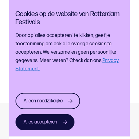
Resultaten Uitagenda
Resultaten Uitagenda
2025
2024
Cookies op de website van Rotterdam
Festivals
Door op ‘alles accepteren’ te klikken, geef je
Input voor Gemeenteraads-verkiezingen
toestemming om ook alle overige cookies te
2026
accepteren. We verzamelen geen persoonlijke
gegevens. Meer weten? Check dan ons
Privacy
Statement.
Input voor
Gemeenteraads-
verkiezingen 2026
Alleen noodzakelijke
Meer weten? Neem contact met
Alles accepteren
ons op!