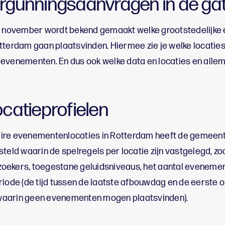
rgunningsaanvragen in de ga
an november wordt bekend gemaakt welke grootstedelijke
tterdam gaan plaatsvinden. Hiermee zie je welke locaties
evenementen. En dus ook welke data en locaties en allem
catieprofielen
ire evenementenlocaties in Rotterdam heeft de gemeen
teld waarin de spelregels per locatie zijn vastgelegd, z
bezoekers, toegestane geluidsniveaus, het aantal eveneme
riode (de tijd tussen de laatste afbouwdag en de eerst
waarin geen evenementen mogen plaatsvinden).