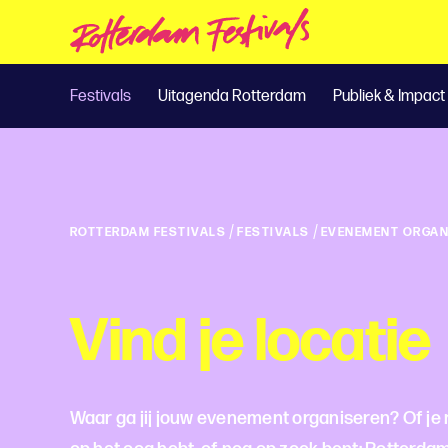
Festivals
Uitagenda Rotterdam
Publiek & Impact
/
/
ROTTERDAM FESTIVALS
FESTIVALS
EVENEMENT ORGAN
Vind je locatie
Waar ga jij jouw evenement organiseren? Of je n