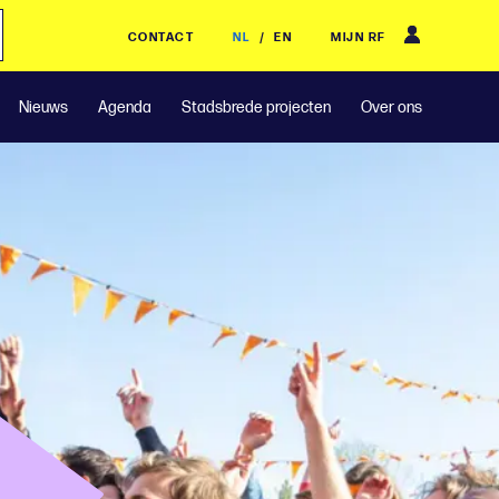
CONTACT
NL
/
EN
MIJN RF
Nieuws
Agenda
Stadsbrede projecten
Over ons