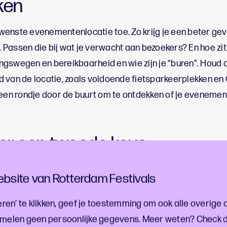
ken
enste evenementenlocatie toe. Zo krijg je een beter gev
k. Passen die bij wat je verwacht aan bezoekers? En hoe zi
gswegen en bereikbaarheid en wie zijn je “buren”. Houd 
 van de locatie, zoals voldoende fietsparkeerplekken en
een rondje door de buurt om te ontdekken of je evenement 
er een tweede keus
 een locatie niet (meer) beschikbaar is, bijvoorbeeld o
bsite van Rotterdam Festivals
eerder een vergunningsaanvraag heeft gedaan. Zorg altijd
ebt. Na aanvraag van je evenementvergunning wordt je ge
ren’ te klikken, geef je toestemming om ook alle overige 
r is. Het is fijn als je dan al hebt nagedacht over een alt
melen geen persoonlijke gegevens. Meer weten? Check 