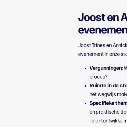
Joost en A
evenement
Joost Trines en Annic
evenement in onze stad
Vergunningen
: 
proces?
Ruimte in de st
het wegwijs make
Specifieke them
en praktische ti
Talentontwikkeli