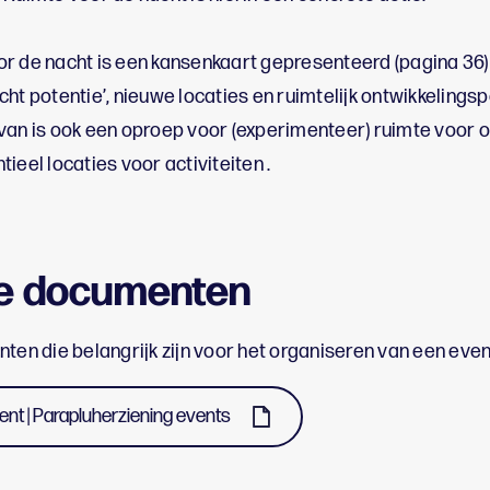
or de nacht is een kansenkaart gepresenteerd (pagina 36
ht potentie’, nieuwe locaties en ruimtelijk ontwikkelings
van is ook een oproep voor (experimenteer) ruimte voor 
ieel locaties voor activiteiten .
ke documenten
nten die belangrijk zijn voor het organiseren van een eve
nt | Parapluherziening events