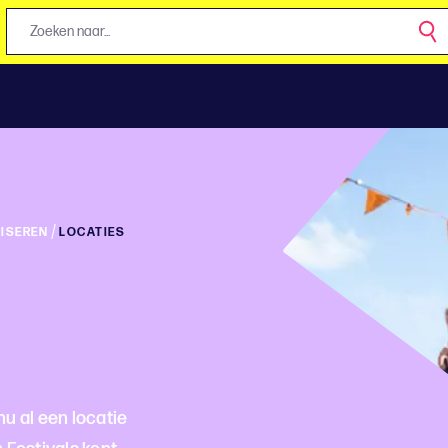
/
ISEREN
LOCATIES
u al een locatie