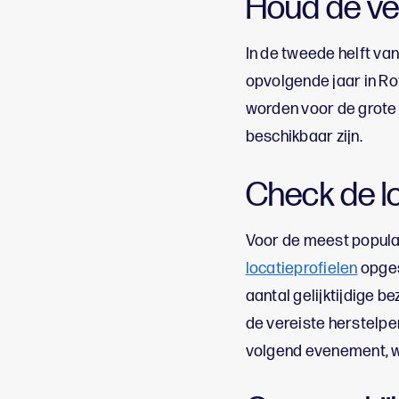
Houd de ve
In de tweede helft v
opvolgende jaar in Ro
worden voor de grote 
beschikbaar zijn.
Check de lo
Voor de meest popula
locatieprofielen
opges
aantal gelijktijdige 
de vereiste herstelpe
volgend evenement, 