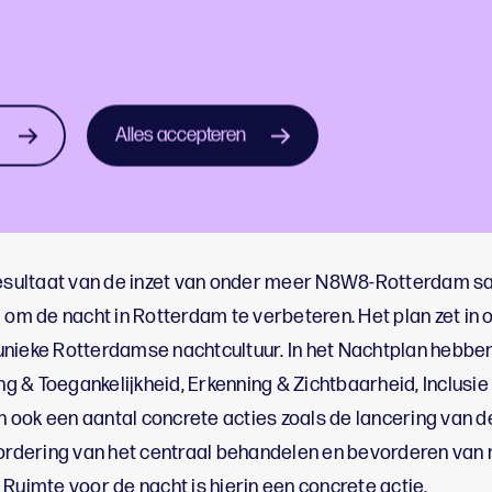
udig op kunt aanpassen als dat nodig is.
oor de nacht
Alles accepteren
aties heeft Rotterdam nog meer verborgen plekken die m
 Het Nachtplan van Rotterdam heeft oog voor de verborg
nement.
 resultaat van de inzet van onder meer N8W8-Rotterdam 
 de nacht in Rotterdam te verbeteren. Het plan zet in o
nieke Rotterdamse nachtcultuur. In het Nachtplan hebben 
 & Toegankelijkheid, Erkenning & Zichtbaarheid, Inclusie
an ook een aantal concrete acties zoals de lancering van 
vordering van het centraal behandelen en bevorderen van 
Ruimte voor de nacht is hierin een concrete actie.