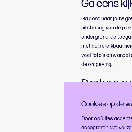
Ga eens kij
Ga eens naar jouw gew
uitstraling van de ple
ondergrond, de toegan
met de bereikbaarheid
veel foto's en wandel 
de omgeving.
Denk na ov
Het kan voorkomen dat
Cookies op de we
organisator net iets 
keuze in gedachten h
Door op ‘alles accepte
locatie niet beschikbaa
accepteren. We verza