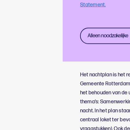
je het plan hier eenvo
Statement.
Locaties v
Alleen noodzakelijke
Naast evenementenloc
voor jouw evenement.
voor jouw (nacht) eve
Het nachtplan is het
Gemeente Rotterdam om
het behouden van de u
thema’s: Samenwerking
nacht. In het plan sta
centraal loket ter be
vraagstukken). Ook de 