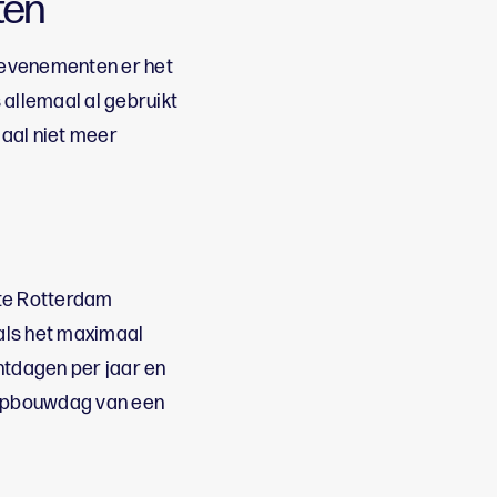
ten
 evenementen er het
 allemaal al gebruikt
aal niet meer
te Rotterdam
oals het maximaal
ntdagen per jaar en
e opbouwdag van een