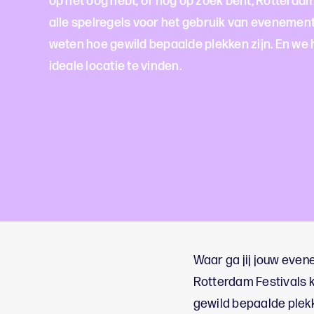
op het oog hebt, of nog op zoek bent; Rotterdam
alle spelregels voor het gebruik van evenemen
weten hoe gewild bepaalde plekken zijn. En we 
ideale locatie te vinden.
Waar ga jij jouw evene
Rotterdam Festivals k
gewild bepaalde plekke