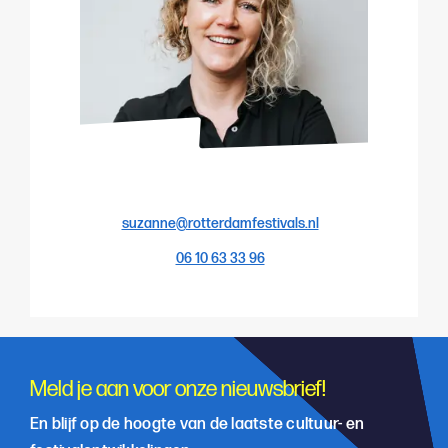
suzanne@rotterdamfestivals.nl
06 10 63 33 96
Meld je aan voor onze nieuwsbrief!
En blijf op de hoogte van de laatste cultuur- en