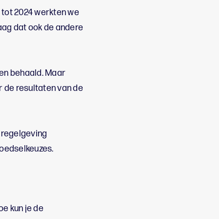
2 tot 2024 werkten we
raag dat ook de andere
en behaald. Maar
er de resultaten van de
, regelgeving
voedselkeuzes.
oe kun je de