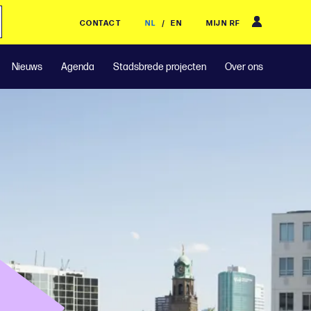
CONTACT
NL
/
EN
MIJN RF
Nieuws
Agenda
Stadsbrede projecten
Over ons