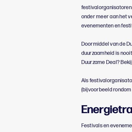
festivalorganisatoren
onder meer aan het ve
evenementen en festiv
Doormiddel van de Du
duurzaamheid is nooit 
Duurzame Deal? Bekij
Als festivalorganisat
(bijvoorbeeld rondom
Energietra
Festivals en evenemen