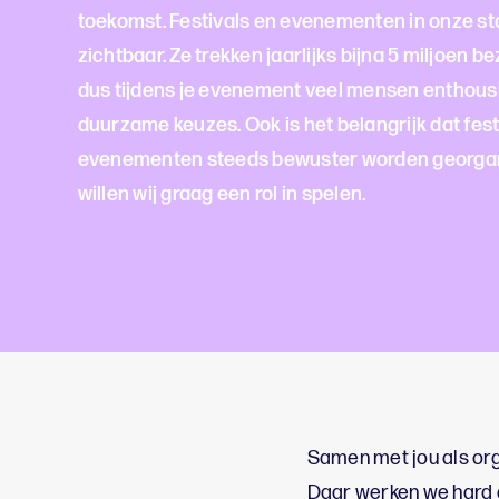
toekomst. Festivals en evenementen in onze st
zichtbaar. Ze trekken jaarlijks bijna 5 miljoen b
dus tijdens je evenement veel mensen enthous
duurzame keuzes. Ook is het belangrijk dat fest
evenementen steeds bewuster worden georgan
willen wij graag een rol in spelen.
Samen met jou als org
Daar werken we hard a