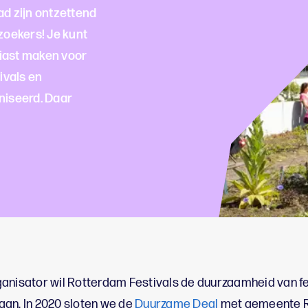
ad zijn ontzettend
ezoekers! Je kunt
iast maken voor
ivals en
iseerd. Daar
anisator wil Rotterdam Festivals de duurzaamheid van fe
an. In 2020 sloten we de
Duurzame Deal
met gemeente R