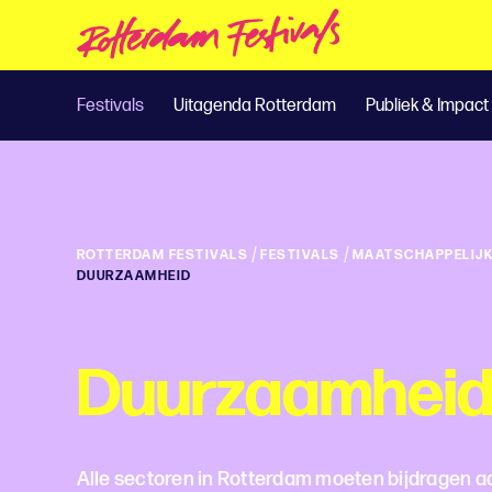
Festivals
Uitagenda Rotterdam
Publiek & Impact
/
/
ROTTERDAM FESTIVALS
FESTIVALS
MAATSCHAPPELIJK
DUURZAAMHEID
Duurzaamhei
Alle sectoren in Rotterdam moeten bijdragen 