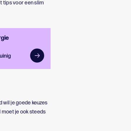
 tips voor een slim
rgie
uinig
jd wil je goede keuzes
 moet je ook steeds