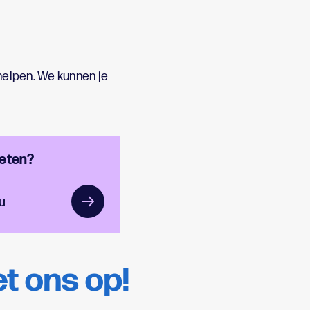
helpen. We kunnen je
 eten?
u
t ons op!