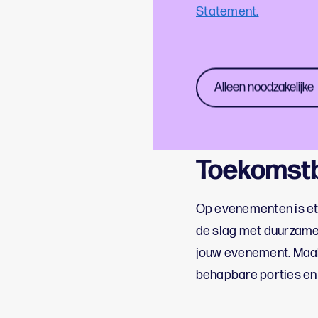
Statement.
Alleen noodzakelijke
Toekomst
Op evenementen is ete
de slag met duurzame 
jouw evenement. Maak
behapbare porties en 