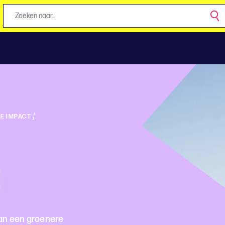
/
E IMPACT
d
aan een groenere