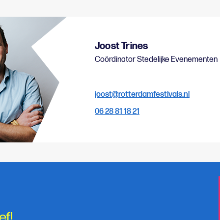
Joost Trines
Coördinator Stedelijke Evenementen
joost@rotterdamfestivals.nl
06 28 81 18 21
ef!