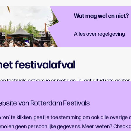
Wat mag wel en niet?
Alles over regelgeving
t festivalafval
 festivals ontkom je er niet aan: je laat altijd iets achte
 bordjes. Als organisator gebruik je misschien materiale
 op je festival verschillende soorten afvalstromen. Maar… ‘
bsite van Rotterdam Festivals
dat deze afvalstromen waarde behouden? Werk goed sam
 zwerfafval. Recyclebare materialen kun je bijvoorbeeld
ren’ te klikken, geef je toestemming om ook alle overige 
f voor nieuwe producten. Dus afval = grondstof!
melen geen persoonlijke gegevens. Meer weten? Check 