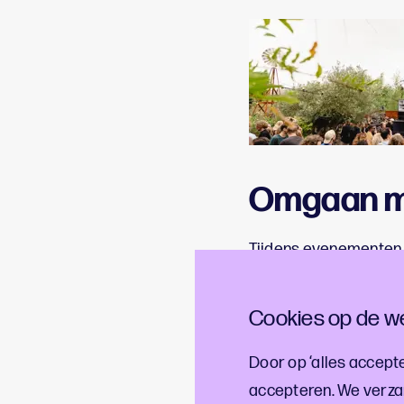
Omgaan me
Tijdens evenementen en
drinken met bekers en
verpakking. Je hebt zo
Cookies op de we
Hoe zorg je ervoor 
bij het voorkomen van
Door op ‘alles accepte
inzetten als grondsto
accepteren. We verza