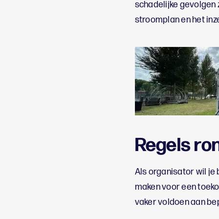
schadelijke gevolgen 
stroomplan en het in
Regels ro
Als organisator wil je
maken voor een toeko
vaker voldoen aan be