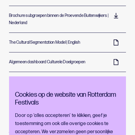
Brochure subgroepen binnen de Proevende Buitenwijkers |
Nederland
The Cultural Segmentation Model | English
Algemeen dashboard Culturele Doelgroepen
Aanwezigheid Culturele Doelgroepen in Rotterdamse
Deelgebieden | 2023
Cookies op de website van Rotterdam
Festivals
Op het Culturele Doelgroepenmodel© rusten
Door op ‘alles accepteren’ te klikken, geef je
auteursrechten die aan Rotterdam Festivals toekomen.
toestemming om ook alle overige cookies te
Zonder expliciete toestemming van Rotterdam
accepteren. We verzamelen geen persoonlijke