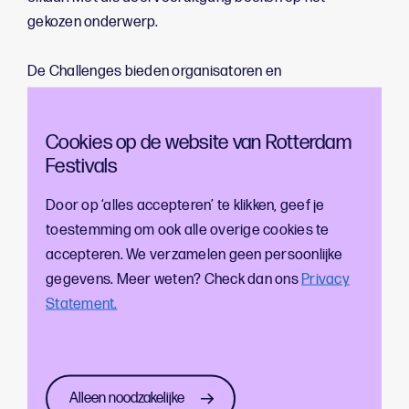
gekozen onderwerp.
De Challenges bieden organisatoren en
evenementenmakers ondersteuning in de vorm van
kennissessies, expertise of financiële middelen waar
Cookies op de website van Rotterdam
nodig. En het belangrijkste: de mogelijkheid om met
Festivals
elkaar en bij elkaar kennis op te kunnen doen en
gezamenlijk een doel te bereiken. Tijdens de Challenge
Door op ‘alles accepteren’ te klikken, geef je
worden de voorbeelden en oplossingen zichtbaar voor
toestemming om ook alle overige cookies te
de hele sector.
accepteren. We verzamelen geen persoonlijke
gegevens. Meer weten? Check dan ons
Privacy
Statement.
Challenge #1 - Cup Challenge
Alleen noodzakelijke