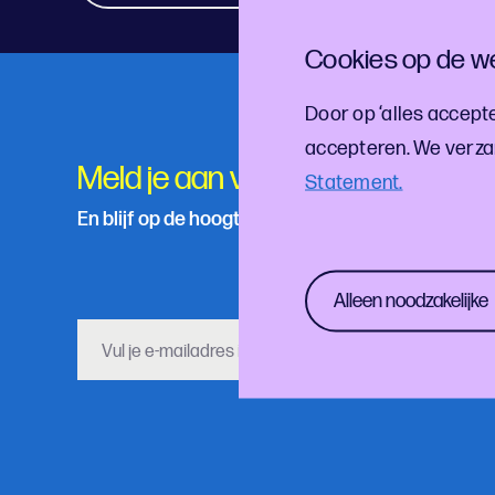
Cookies op de we
Door op ‘alles accepte
accepteren. We verza
Meld je aan voor onze nieuwsbri
Statement.
En blijf op de hoogte van de laatste cultuur- en f
Alleen noodzakelijke