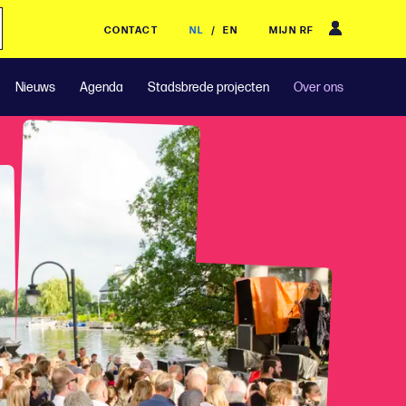
CONTACT
NL
/
EN
MIJN RF
Nieuws
Agenda
Stadsbrede projecten
Over ons