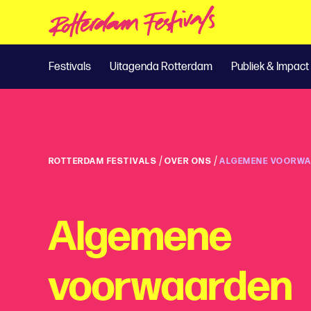
Festivals
Uitagenda Rotterdam
Publiek & Impact
/
/
ROTTERDAM FESTIVALS
OVER ONS
ALGEMENE VOORW
Algemene
voorwaarden