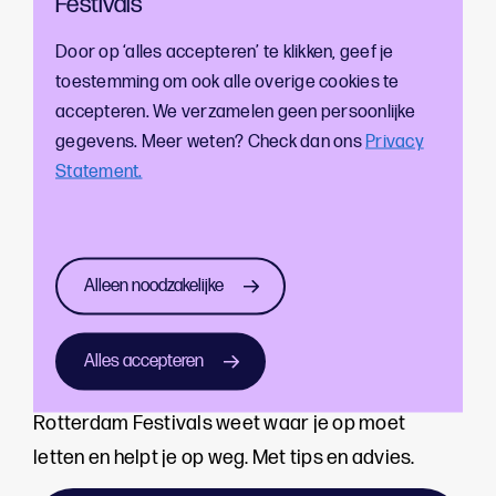
Festivals
Door op ‘alles accepteren’ te klikken, geef je
toestemming om ook alle overige cookies te
accepteren. We verzamelen geen persoonlijke
gegevens. Meer weten? Check dan ons
Privacy
Statement.
Alleen noodzakelijke
Je gaat bij de gemeente Rotterdam een
Alles accepteren
vergunning aanvragen voor jouw evenement.
Rotterdam Festivals weet waar je op moet
letten en helpt je op weg. Met tips en advies.