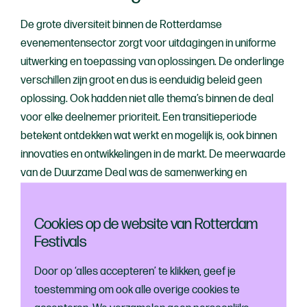
De grote diversiteit binnen de Rotterdamse
evenementensector zorgt voor uitdagingen in uniforme
uitwerking en toepassing van oplossingen. De onderlinge
verschillen zijn groot en dus is eenduidig beleid geen
oplossing. Ook hadden niet alle thema’s binnen de deal
voor elke deelnemer prioriteit. Een transitieperiode
betekent
ontdekken wat werkt en mogelijk is, ook binnen
innovaties en ontwikkelingen in de markt.
De meerwaarde
van de Duurzame Deal was de samenwerking en
uitwisseling van kennis en ervaringen op duurzaam vlak.
De resultaatgerichte samenwerking leidde ook tot meer
Cookies op de website van Rotterdam
aandacht voor duurzaamheid vanuit andere
Festivals
organisatoren in de stad die niet waren aangesloten bij
de deal. De hele sector heeft zo van de resultaten kunnen
Door op ‘alles accepteren’ te klikken, geef je
profiteren.
toestemming om ook alle overige cookies te