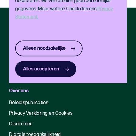
accepteren. We verzamelen geen persoonlijke
gegevens. Meer weten? Check dan ons
Privacy
Statement.
Direct naar
Home
Festivals
Alleen noodzakelijke
Publieksbereik
Uitagenda Rotterdam
Alles accepteren
Over ons
Beleidspublicaties
Privacy Verklaring en Cookies
Disclaimer
Digitale toegankelijkheid