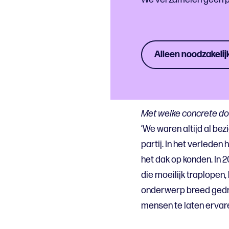
Alleen noodzakelij
Doelstel
Met welke concrete doel
‘We waren altijd al be
partij. In het verled
het dak op konden. In 
die moeilijk traplopen
onderwerp breed gedra
mensen te laten ervare