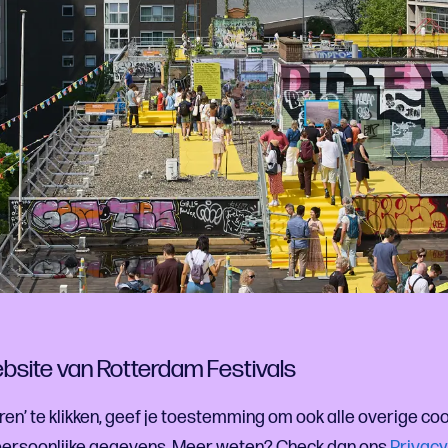
bsite van Rotterdam Festivals
ren’ te klikken, geef je toestemming om ook alle overige co
ersoonlijke gegevens. Meer weten? Check dan ons
Privacy