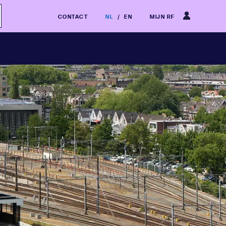
CONTACT
NL
/
EN
MIJN RF