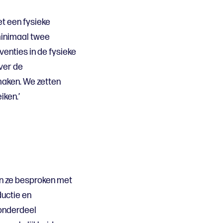
et een fysieke
minimaal twee
enties in de fysieke
ver de
maken. We zetten
ken.’
en ze besproken met
ductie en
onderdeel