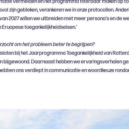
rmatie vermelden en het programma filterbaar maken op toe
vol zijn gebleken, verankeren we in onze protocollen. Ande
 van 2027 willen we uitbreiden met meer persona's en de w
 Eruopese toegankelijkheidseisen.’
rzocht om het probleem beter te begrijpen?
loten bij het Jaarprogramma Toegankelijkheid van Rotter
 bijgewoond. Daarnaast hebben we ervaringsverhalen gele
hebben ons verdiept in communicatie en woordkeuze rondo