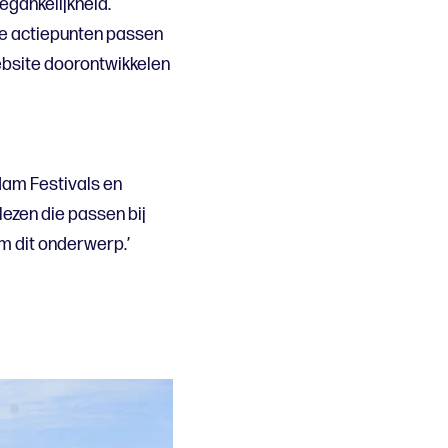
gankelijkheid.
re actiepunten passen
ebsite doorontwikkelen
dam Festivals en
zen die passen bij
m dit onderwerp.’