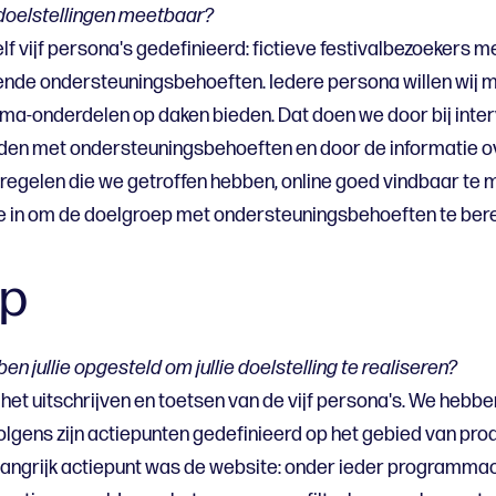
 doelstellingen meetbaar?
f vijf persona's gedefinieerd: fictieve festivalbezoekers m
ende ondersteuningsbehoeften. Iedere persona willen wij 
a-onderdelen op daken bieden. Dat doen we door bij interv
uden met ondersteuningsbehoeften en door de informatie o
gelen die we getroffen hebben, online goed vindbaar te 
 in om de doelgroep met ondersteuningsbehoeften te berei
p
 jullie opgesteld om jullie doelstelling te realiseren?
het uitschrijven en toetsen van de vijf persona's. We hebb
olgens zijn actiepunten gedefinieerd op het gebied van pro
angrijk actiepunt was de website: onder ieder programma