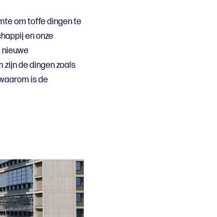
imte om toffe dingen te
happij en onze
m nieuwe
m zijn de dingen zoals
: waarom is de