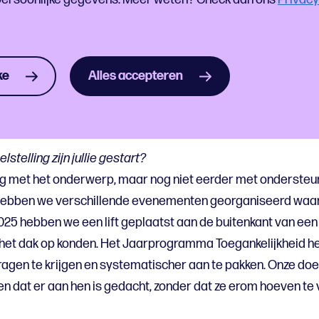
ke
Alles accepteren
ling
stelling zijn jullie gestart?
zig met het onderwerp, maar nog niet eerder met ondersteu
en hebben we verschillende evenementen georganiseerd waar
2025 hebben we een lift geplaatst aan de buitenkant van een
, het dak op konden. Het Jaarprogramma Toegankelijkheid h
gen te krijgen en systematischer aan te pakken. Onze doel
n dat er aan hen is gedacht, zonder dat ze erom hoeven te 