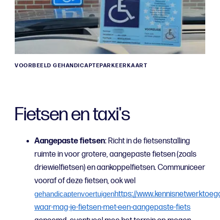
VOORBEELD GEHANDICAPTEPARKEERKAART
Fietsen en taxi's
Aangepaste fietsen
: Richt in de fietsenstalling
ruimte in voor grotere, aangepaste fietsen (zoals
driewielfietsen) en aankoppelfietsen. Communiceer
vooraf of deze fietsen, ook wel
https://www.kennisnetwerktoega
gehandicaptenvoertuigen
waar-mag-je-fietsen-met-een-aangepaste-fiets