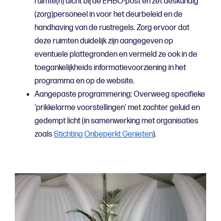
ruimte(n) dicht bij de EHBO-post en zet deskundig
(zorg)personeel in voor het deurbeleid en de
handhaving van de rustregels. Zorg ervoor dat
deze ruimten duidelijk zijn aangegeven op
eventuele plattegronden en vermeld ze ook in de
toegankelijkheids informatievoorziening in het
programma en op de website.
Aangepaste programmering: Overweeg specifieke
'prikkelarme voorstellingen' met zachter geluid en
gedempt licht (in samenwerking met organisaties
zoals
Stichting Onbeperkt Genieten
).