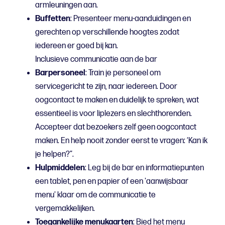
armleuningen aan.
Buffetten
: Presenteer menu-aanduidingen en
gerechten op verschillende hoogtes zodat
iedereen er goed bij kan.
Inclusieve communicatie aan de bar
Barpersoneel
: Train je personeel om
servicegericht te zijn, naar iedereen. Door
oogcontact te maken en duidelijk te spreken, wat
essentieel is voor liplezers en slechthorenden.
Accepteer dat bezoekers zelf geen oogcontact
maken. En help nooit zonder eerst te vragen: ‘Kan ik
je helpen?”.
Hulpmiddelen
: Leg bij de bar en informatiepunten
een tablet, pen en papier of een 'aanwijsbaar
menu' klaar om de communicatie te
vergemakkelijken.
Toegankelijke menukaarten
: Bied het menu