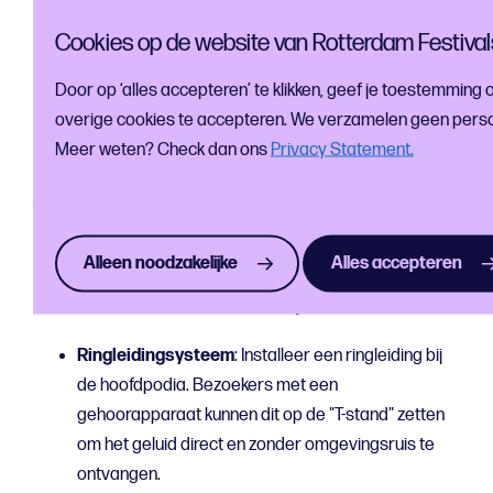
prikkelgevoelige ondersteuning
Cookies op de website van Rotterdam Festival
Toegankelijkheid gaat verder dan de fysieke
infrastructuur; hoe kan een bredere groep mensen het
Door op ‘alles accepteren’ te klikken, geef je toestemming 
festival ervaren?
overige cookies te accepteren. We verzamelen geen perso
Meer weten? Check dan ons
Privacy Statement.
Auditieve ondersteuning
(voor doven en
Alleen noodzakelijke
Alles accepteren
slechthorenden)
Ringleidingsysteem
: Installeer een ringleiding bij
de hoofdpodia. Bezoekers met een
gehoorapparaat kunnen dit op de "T-stand" zetten
om het geluid direct en zonder omgevingsruis te
ontvangen.