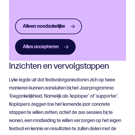
informatievoorziening beter kan: hun venue heeft
bijvoorbeeld rolstoelvriendelijke toiletten of een
prikkelarme ruimte, maar dit is nergens op de website
terug te vinden. Sommige festivals waren zich bewust
Alleen noodzakelijke
geworden van verbeterpunten op het gebied van sociale
veiligheid. Een enkeling had een heel concreet doel, zoals:
Alles accepteren
fondsen werven om gebarentolken in te kunnen huren.
Inzichten en vervolgstappen
Lyke legde uit dat festivalorganisatoren zich op twee
manieren kunnen aansluiten bij het Jaarprogramma
Toegankelijkheid. Namelijk als ‘koploper’ of ‘supporter’.
Koplopers zeggen toe het komende jaar concrete
stappen te willen zetten, actief de zes sessies bij te
wonen, een rondleiding te willen verzorgen op het eigen
festival en kennis en resultaten te zullen delen met de