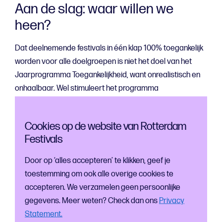
Aan de slag: waar willen we
heen?
Dat deelnemende festivals in één klap 100% toegankelijk
worden voor alle doelgroepen is niet het doel van het
Jaarprogramma Toegankelijkheid, want onrealistisch en
onhaalbaar. Wel stimuleert het programma
organisatoren om een eerste of volgende stap te maken.
‘Maar waar begin je dan?’ was de vraag van een
Cookies op de website van Rotterdam
deelnemer. Lyke raadde aan te kijken naar wat bij het
Festivals
festival past óf om het aan de eigen bezoekers te vragen.
Alle aanwezige organisatoren werden uitgenodigd
Door op ‘alles accepteren’ te klikken, geef je
terplekke een of meer ‘voorlopige ambities’ te
toestemming om ook alle overige cookies te
formuleren. Na een kwartier bedenktijd was het ze
accepteren. We verzamelen geen persoonlijke
allemaal gelukt om tot een concept-ambitie te komen.
gegevens. Meer weten? Check dan ons
Privacy
Veel organisatoren realiseerden zich dat hun
Statement.