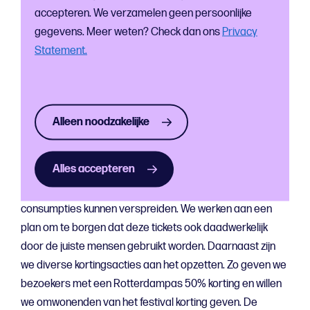
doelstelling te realiseren?
accepteren. We verzamelen geen persoonlijke
‘De financiering van de vrijkaarten met
gegevens. Meer weten? Check dan ons
Privacy
consumptiebonnen komt deels uit onze eigen
Statement.
festivalbegroting. Voor het overige deel lopen er
aanvragen bij NPRZ, Hart van Zuid, SOL, Incluzio en
Stichting Normal Difference. Eventueel benaderen we
nog andere fondsen om onze doelstelling te realiseren.
Alleen noodzakelijke
De vrijkaarten gaan we verspreiden via instanties die
actief zijn in Rotterdam Zuid. Met een aantal zijn we
Alles accepteren
inmiddels in gesprek. We zijn nu bezig een ticketsysteem
op te zetten waarmee we de gratis tickets en
consumpties kunnen verspreiden. We werken aan een
plan om te borgen dat deze tickets ook daadwerkelijk
door de juiste mensen gebruikt worden. Daarnaast zijn
we diverse kortingsacties aan het opzetten. Zo geven we
bezoekers met een Rotterdampas 50% korting en willen
we omwonenden van het festival korting geven. De