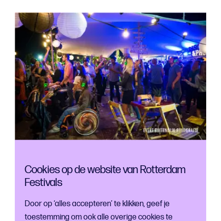
CREDITS: EVERT BUITENDIJK
Cookies op de website van Rotterdam
Festivals
Roadmap
Door op ‘alles accepteren’ te klikken, geef je
Welk stappenplan hebben jullie opgesteld om jullie
toestemming om ook alle overige cookies te