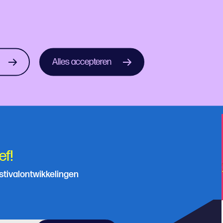
er of culturele organisatie in Rotterdam en wil je meedoe
Alles accepteren
ek@rotterdamfestivals.nl
ef!
estivalontwikkelingen