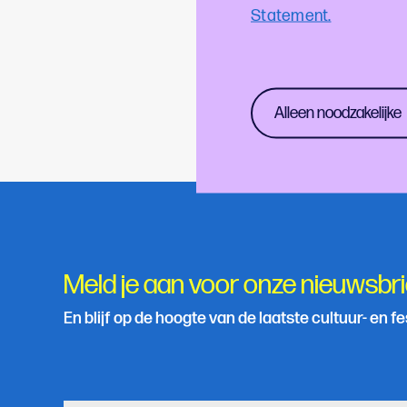
Statement.
Meedoen?
Ben je een cultuurmak
Alleen noodzakelijke
ons weten via
onderzo
Meld je aan voor onze nieuwsbri
En blijf op de hoogte van de laatste cultuur- en f