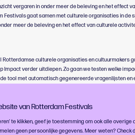
zicht vergaren in onder meer de beleving en het effect va
am Festivals gaat samen met culturele organisaties in de 
 onder meer de beleving en het effect van culturele activite
 Rotterdamse culturele organisaties en cultuurmakers 
 Impact verder uitdiepen. Zo gaan we testen welke impac
lde tool met automatisch gegenereerde vragenlijsten en
d inclusief een koppeling met de Culturele Doelgroepen.
bsite van Rotterdam Festivals
en
Cigarbox
hebben de handen ineengeslagen en een ontw
 gemaakt voor de cultuursector.
ren’ te klikken, geef je toestemming om ook alle overige 
melen geen persoonlijke gegevens. Meer weten? Check 
lot Impact meten