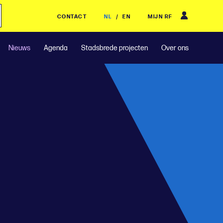
CONTACT
NL
/
EN
MIJN RF
Nieuws
Agenda
Stadsbrede projecten
Over ons