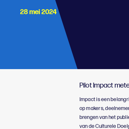
28 mei 2024
;
Pilot Impact mete
Impact is een belangr
op makers, deelnemers
brengen van het publi
van de Culturele Doel