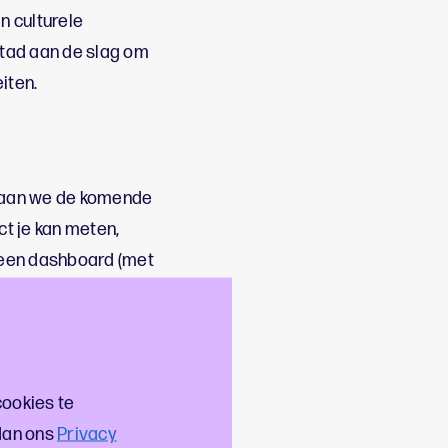
n culturele
stad aan de slag om
iten.
gaan we de komende
t je kan meten,
 een dashboard (met
ikkeld Dashboard via
cookies te
dan ons
Privacy