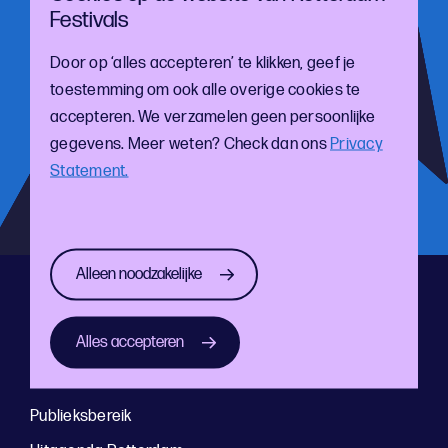
Festivals
Meld je aan voor onze nieuwsbrief!
Door op ‘alles accepteren’ te klikken, geef je
En blijf op de hoogte van de laatste cultuur- en
toestemming om ook alle overige cookies te
festivalontwikkelingen
accepteren. We verzamelen geen persoonlijke
gegevens. Meer weten? Check dan ons
Privacy
Statement.
Alleen noodzakelijke
Direct naar
Alles accepteren
Home
Festivals
Publieksbereik