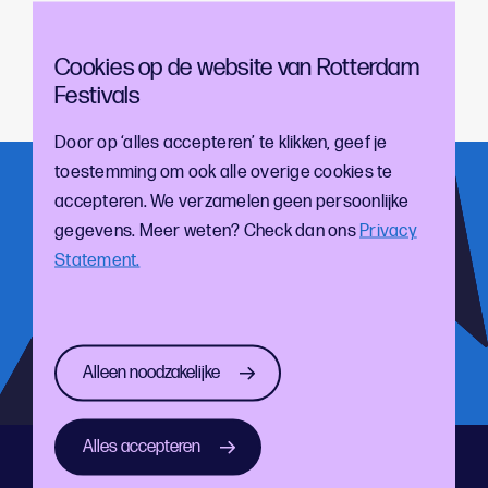
toepassingen er zijn. Na afloop is er uiteraard ruimte
om vragen te stellen.
Cookies op de website van Rotterdam
Festivals
Meld je via
deze link
aan om erbij te zijn.
Door op ‘alles accepteren’ te klikken, geef je
toestemming om ook alle overige cookies te
Meld je aan voor onze nieuwsbrief!
accepteren. We verzamelen geen persoonlijke
gegevens. Meer weten? Check dan ons
Privacy
En blijf op de hoogte van de laatste cultuur- en
Statement.
festivalontwikkelingen
Alleen noodzakelijke
Alles accepteren
Direct naar