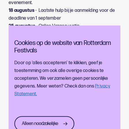
evenement.
18 augustus
- Laatste hulp bij je aanmelding voor de
deadline van 1 september
25 augustus
- Online Vragen uurtje
Cookies op de website van Rotterdam
Meer weten? Neem contact met
Festivals
ons op!
Door op ‘alles accepteren’ te klikken, geef je
toestemming om ook alle overige cookies te
accepteren. We verzamelen geen persoonlijke
Joost Trines
gegevens. Meer weten? Check dan ons
Privacy
Coördinator Stedelijke Evenementen
Statement.
Alleen noodzakelijke