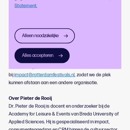
Kosten
: De workshop wordt kosteloos aangeboden
Statement.
door Rotterdam Festivals
Meld je via deze link aan voor de workshop
. Er is plaats
Alleen noodzakelijke
voor 12 deelnemers in de workshop, plaatsing is op
volgorde van aanmelding. Meld je alleen aan voor de
workshop als je op beide data beschikbaar bent. Mocht
Alles accepteren
je onverwachts verhinderd zijn om deel te nemen aan
de workshop, meld dit dan z.s.m.
bij
impact@rotterdamfestivals.nl
, zodat we de plek
kunnen afstaan aan een andere organisatie.
Over Pieter de Rooij
Dr. Pieter de Rooij is docent en onderzoeker bij de
Academy for Leisure & Events van Breda University of
Applied Sciences. Hij is gespecialiseerd in impact,
consumentengedrag en CRM binnen de cultuursector.