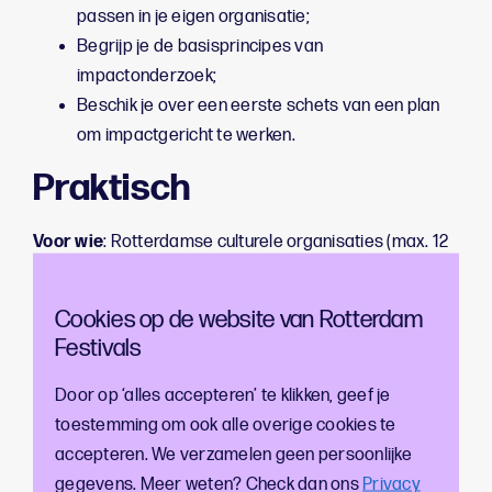
passen in je eigen organisatie;
Begrijp je de basisprincipes van
impactonderzoek;
Beschik je over een eerste schets van een plan
om impactgericht te werken.
Praktisch
Voor wie
: Rotterdamse culturele organisaties (max. 12
deelnemers)
Opzet
: Twee sessies van 3 uur + voorbereidende
Cookies op de website van Rotterdam
opdrachten
Festivals
Data:
Deze eerste sessie vindt plaats op
7 oktober
2025 van 14.00 tot 17.00 uur (13.30 uur inloop), en de
Door op ‘alles accepteren’ te klikken, geef je
tweede sessie vindt plaats op
18 november
van 9.30
toestemming om ook alle overige cookies te
tot 12.30 uur (9.00 uur inloop).
accepteren. We verzamelen geen persoonlijke
Locatie
: Microlab Rotterdam, Aert van Nesstraat 45.
gegevens. Meer weten? Check dan ons
Privacy