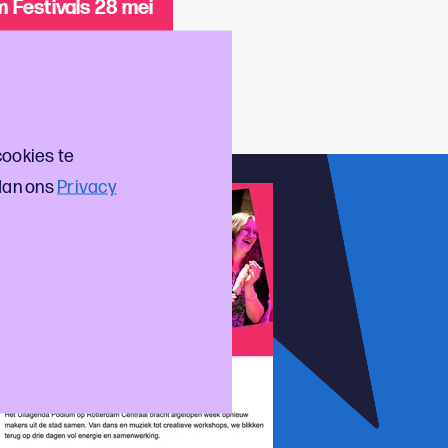
 Festivals 28 mei
e
cookies te
dan ons
Privacy