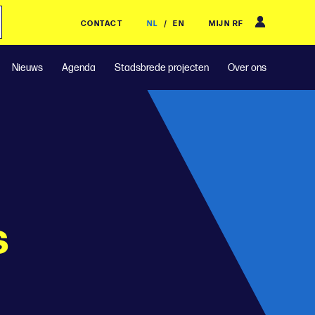
CONTACT
NL
/
EN
MIJN RF
Nieuws
Agenda
Stadsbrede projecten
Over ons
s