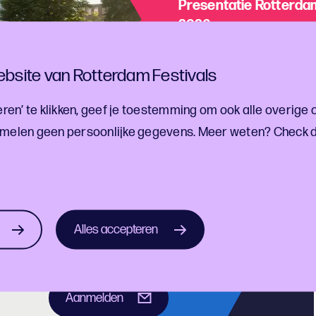
Presentatie Rotterdam
2026
Bekijk hier de presentati
bsite van Rotterdam Festivals
ren’ te klikken, geef je toestemming om ook alle overige 
melen geen persoonlijke gegevens. Meer weten? Check 
ef!
estivalontwikkelingen
Alles accepteren
Aanmelden