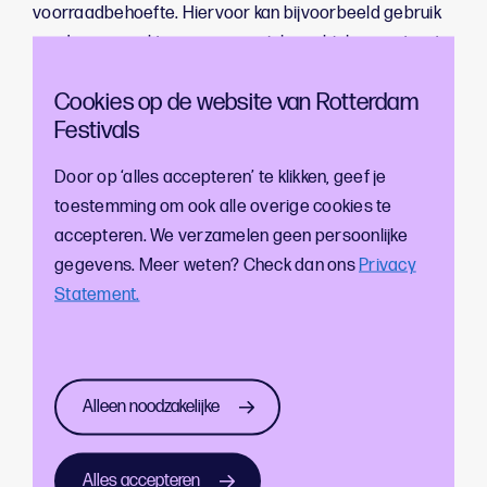
voorraadbehoefte. Hiervoor kan bijvoorbeeld gebruik
worden gemaakt van een speciale mobiele wasstraat,
centraal op de locatie voor het spoelen van de bekers.
Cookies op de website van Rotterdam
Dit deed Trek Festival bijvoorbeeld, ook zijn er
Festivals
inmiddels veel verschillende andere leveranciers met
mobiele wasstraten beschikbaar in het land.
Door op ‘alles accepteren’ te klikken, geef je
Welke formaten zijn er
toestemming om ook alle overige cookies te
accepteren. We verzamelen geen persoonlijke
beschikbaar?
gegevens. Meer weten? Check dan ons
Privacy
Statement.
150ml (wijn) 8.000st [Geleverd in kratten per
500stuks]
250ml (bier/fris) 45.000st [Geleverd in kratten per
500stuks]
Alleen noodzakelijke
400ml (groot bier) 40.000st [Geleverd in kratten
per 400stuks]
Alles accepteren