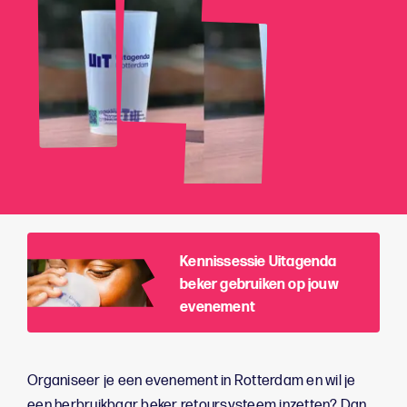
Kennissessie Uitagenda
beker gebruiken op jouw
evenement
Organiseer je een evenement in Rotterdam en wil je
een herbruikbaar beker retoursysteem inzetten? Dan