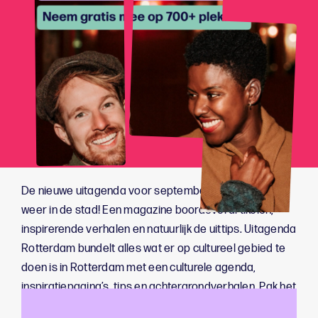
De nieuwe uitagenda voor september/oktober ligt
weer in de stad! Een magazine boordevol artikelen,
inspirerende verhalen en natuurlijk de uittips. Uitagenda
Rotterdam bundelt alles wat er op cultureel gebied te
doen is in Rotterdam met een culturele agenda,
inspiratiepagina’s, tips en achtergrondverhalen. Pak het
nieuwe magazine gratis mee op diverse plekken in de