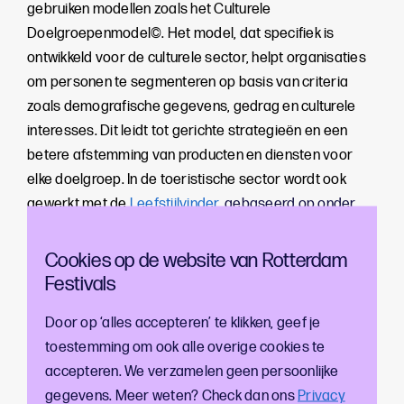
gebruiken modellen zoals het Culturele
Doelgroepenmodel©. Het model, dat specifiek is
ontwikkeld voor de culturele sector, helpt organisaties
om personen te segmenteren op basis van criteria
zoals demografische gegevens, gedrag en culturele
interesses. Dit leidt tot gerichte strategieën en een
betere afstemming van producten en diensten voor
elke doelgroep. In de toeristische sector wordt ook
gewerkt met de
Leefstijlvinder
, gebaseerd op onder
meer waarden en vrijetijdsbesteding.
Cookies op de website van Rotterdam
Door gebruik te maken van meer dan 5.000
Festivals
huishoudens die zijn ingedeeld volgens beide
Door op ‘alles accepteren’ te klikken, geef je
segmentatiemodellen, heeft Rotterdam Festivals de 11
toestemming om ook alle overige cookies te
Culturele Doelgroepen vergeleken met de 4 stijlen
accepteren. We verzamelen geen persoonlijke
(rood, blauw, groen en geel) en de 7 groepen uit de
gegevens. Meer weten? Check dan ons
Privacy
Leefstijlvinder. Deze analyse vertoont belangrijke