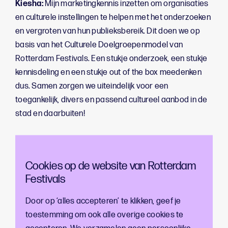
Kiesha:
Mijn marketingkennis inzetten om organisaties
en culturele instellingen te helpen met het onderzoeken
en vergroten van hun publieksbereik. Dit doen we op
basis van het Culturele Doelgroepenmodel van
Rotterdam Festivals. Een stukje onderzoek, een stukje
kennisdeling en een stukje out of the box meedenken
dus. Samen zorgen we uiteindelijk voor een
toegankelijk, divers en passend cultureel aanbod in de
stad en daarbuiten!
Lisa:
Ik werk 3 dagen mee op de afdeling Marketing &
Communicatie binnen Rotterdam Festivals. Ik houd mij
Cookies op de website van Rotterdam
bezig met de zakelijke communicatie van Rotterdam
Festivals
Festivals, maar ook met het schrijven van artikelen en
het creëren van content voor de Uitagenda. Daarnaast
Door op ‘alles accepteren’ te klikken, geef je
besteed ik twee dagen aan mijn scriptie, waarin ik
toestemming om ook alle overige cookies te
onderzoek hoe Uitagenda Rotterdam meer