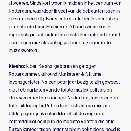
uitvoeren. Sinds kort woon ik midden in het centrum van
Rotterdam, waardoor ik veel van de gebeurtenissen in
de stad mee krijg. Naast mijn studie ben ik vocalist en
gitarist in de band Salmon on A Leash waarmee ik
regelmatig in Rotterdam en omstreken optreed en met
onze eigen muziek voeting probeer te krijgen in de
muziekwereld.
Kiesha:
Ik ben Kiesha, geboren en getogen
Rotterdammer, allround Marketeer & full-time
levensgenieter. Na een paar jaar bezig te zijn geweest
met het marketen van de tofste muziekfestivals en
clubevenementen door heel Nederland, kwam er een
toffe uitdaging bij Rotterdam Festivals op mijn pad.
Uitdagingen ga ik natuurlijk niet uit de weg en al
helemaal niet eentje in 'de mooiste Rotstad die er is'.
Buiten kantoor tijden, maar stiekem ook tijdens, houd ik