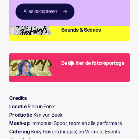
Alles accepteren
Van jazz tot gabber: 105 jaar
Sounds & Scenes
Bekijk hier de fotoreportage
Credits
Locatie
Plein in Fenix
Productie
Kim van Beek
Mash-up
: Immanuel Spoor, team en alle performers
Catering
Sexy Flavors (hapjes) en Vermaat Events