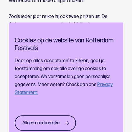
vernieuwen en mooie dingen maken!
Zoals ieder jaar reikte hij ook twee prijzen uit. De
Cultuurpenning ging naar Linda Malherbe,
initiatiefnemer van Verhalenhuis Belvédère. De Doro
Cookies op de website van Rotterdam
Siepelprijs werd toegekend aan Mitchel Sam-Sin van
Festivals
CultNorth. Beide winnaars: van harte gefeliciteerd en
dank voor jullie waardevolle bijdrage aan de stad!
Door op ‘alles accepteren’ te klikken, geef je
toestemming om ook alle overige cookies te
Naast alle inspirerende woorden was er volop ruimte
accepteren. We verzamelen geen persoonlijke
om bij te praten met bekenden en nieuwe contacten te
gegevens. Meer weten? Check dan ons
Privacy
leggen binnen de sector.
Statement.
Dank aan iedereen die erbij was en bijdraagt aan een
levendig en aantrekkelijk Rotterdam. En een speciale
dank aan iedereen die heeft meegewerkt aan de
Alleen noodzakelijke
organisatie van de Cultuur- en Festivalborrel.