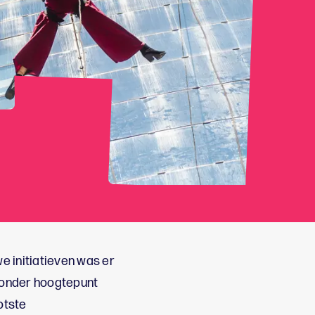
e initiatieven was er
jzonder hoogtepunt
otste