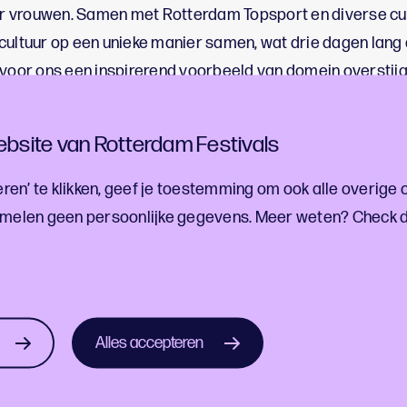
 vrouwen. Samen met Rotterdam Topsport en diverse cu
cultuur op een unieke manier samen, wat drie dagen lang
 voor ons een inspirerend voorbeeld van domein overstijg
bsite van Rotterdam Festivals
 hoogtepunten en resultaten van het afgelopen jaar?
Lee
ren’ te klikken, geef je toestemming om ook alle overige 
melen geen persoonlijke gegevens. Meer weten? Check 
ef!
Alles accepteren
estivalontwikkelingen