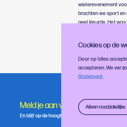
wielerevenement voor
brachten we sport en 
geel kleurde. Het was
we graag vaker doen
Cookies op de we
Benieuwd naar al onze
jaarverslag 2024
.
Door op ‘alles accepte
accepteren. We verza
Statement.
Meld je aan voor onze nieuwsbri
Alleen noodzakelijke
En blijf op de hoogte van de laatste cultuur- en f