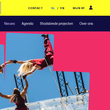
CONTACT
NL
/
EN
MIJN RF
Nieuws
Agenda
Stadsbrede projecten
Over ons