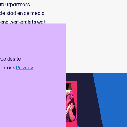
ltuurpartners
 de stad en de media
end werken; iets wat
s hier ons volledige
cookies te
dan ons
Privacy