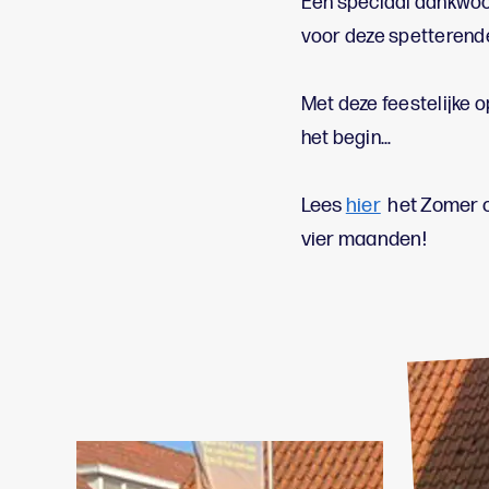
Een speciaal dankwoor
voor deze spetterende
Met deze feestelijke o
het begin…
Lees
hier
het Zomer o
vier maanden!