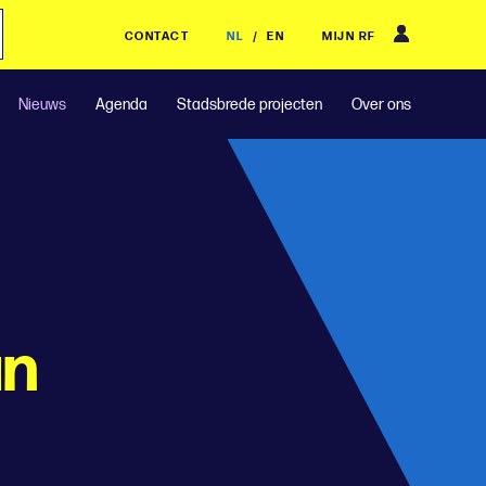
CONTACT
NL
/
EN
MIJN RF
Nieuws
Agenda
Stadsbrede projecten
Over ons
an