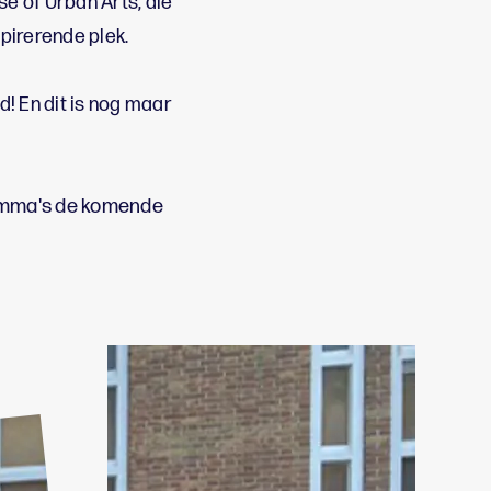
se of Urban Arts, die
pirerende plek.
d! En dit is nog maar
ramma's de komende