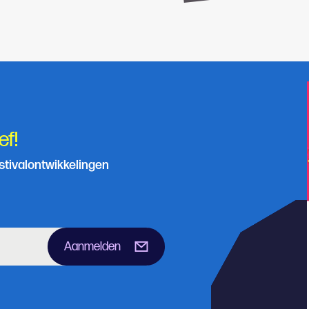
ef!
estivalontwikkelingen
Aanmelden