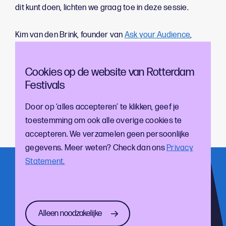
dit kunt doen, lichten we graag toe in deze sessie.
Kim van den Brink, founder van
Ask your Audience
,
neemt je op donderdag 2 oktober om 10 uur mee in wat
een klantreis (customer journey) is, hoe je hier zicht op
Cookies op de website van Rotterdam
krijgt en hoe je dit kunt ontwerpen en onderzoeken om
Festivals
verder te komen. Uiteraard is er achteraf ruimte voor
het stellen van vragen en uiterlijk 11 uur ronden we af.
Door op ‘alles accepteren’ te klikken, geef je
toestemming om ook alle overige cookies te
Je kunt je via
deze link
aanmelden om erbij te zijn.
accepteren. We verzamelen geen persoonlijke
gegevens. Meer weten? Check dan ons
Privacy
Statement.
Meld je aan voor onze nieuwsbrief!
En blijf op de hoogte van de laatste cultuur- en
festivalontwikkelingen
Alleen noodzakelijke