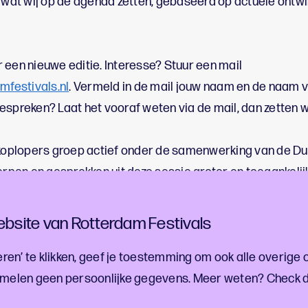
at wij op de agenda zetten, gebaseerd op actuele ontwi
 een nieuwe editie. Interesse? Stuur een mail
festivals.nl
. Vermeld in de mail jouw naam en de naam v
espreken? Laat het vooraf weten via de mail, dan zetten 
n koplopers groep actief onder de samenwerking van de D
pen en gesprekken uit deze sessie groter en toegankeli
sneller laten ontwikkelen en elkaar helpen met ervaringe
bsite van Rotterdam Festivals
j deze of één van onze volgende bijeenkomsten!
ren’ te klikken, geef je toestemming om ook alle overige 
melen geen persoonlijke gegevens. Meer weten? Check 