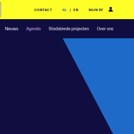
CONTACT
NL
/
EN
MIJN RF
Nieuws
Agenda
Stadsbrede projecten
Over ons