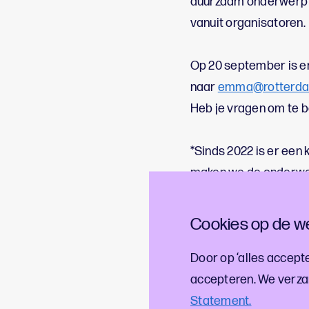
duurzaam onderwerp w
vanuit organisatoren.
Op 20 september is er
naar
emma@rotterdam
Heb je vragen om te b
*Sinds 2022 is er ee
maken we de onderwer
de duurzame ambities 
Cookies op de we
Hopelijk zien we je bi
Door op ‘alles accepte
accepteren. We verza
Volgende sessies:
Statement.