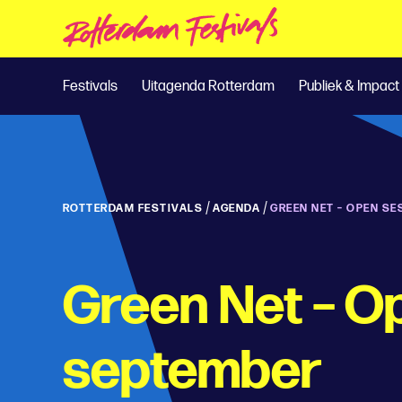
Festivals
Uitagenda Rotterdam
Publiek & Impact
/
/
ROTTERDAM FESTIVALS
AGENDA
GREEN NET – OPEN SE
Green Net – O
september