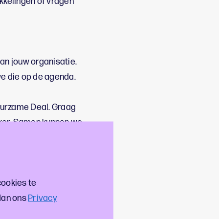
kkelingen of vragen
an jouw organisatie.
we die op de agenda.
uurzame Deal. Graag
jker. Samen kunnen we
n en kennis.
cookies te
dan ons
Privacy