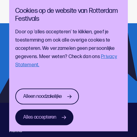
Cookies op de website van Rotterdam
Meld je
hier
aan voor de kennissessie.
Festivals
Door op ‘alles accepteren’ te klikken, geef je
Meld je aan voor onze nieuwsbrief!
toestemming om ook alle overige cookies te
accepteren. We verzamelen geen persoonlijke
En blijf op de hoogte van de laatste cultuur- en
gegevens. Meer weten? Check dan ons
Privacy
festivalontwikkelingen
Statement.
Alleen noodzakelijke
Alles accepteren
Direct naar
Home