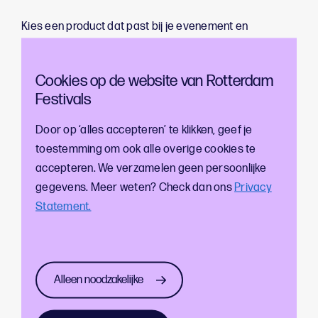
Kies een product dat past bij je evenement en
waarmee je kunt voldoen aan de
regelgeving
. Richt een
retoursysteem in voor bekers met bijvoorbeeld
Cookies op de website van Rotterdam
statiegeld op jouw evenement. Kies voor je juiste
Festivals
samenwerkingspartners en leveranciers. Informeer
bezoekers duidelijk over het systeem.
Door op ‘alles accepteren’ te klikken, geef je
toestemming om ook alle overige cookies te
Waar vind je meer
accepteren. We verzamelen geen persoonlijke
informatie?
gegevens. Meer weten? Check dan ons
Privacy
Statement.
De formele regels vind je op
Rijksoverheid.nl
en
ILT
voor
officiële regels. Via
Verpact
, de uitvoeringsorganisatie
voor producenten en importeurs die verpakkingen op
de Nederlandse markt brengen. Leveranciers van
Alleen noodzakelijke
bekers of inzamelsystemen kunnen je ook voorzien van
de juiste informatie en mogelijkheden. Ook via onze