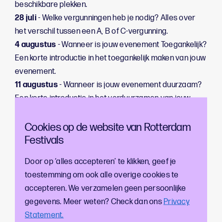
beschikbare plekken.
28 juli
- Welke vergunningen heb je nodig? Alles over
het verschil tussen een A, B of C-vergunning.
4 augustus
- Wanneer is jouw evenement Toegankelijk?
Een korte introductie in het toegankelijk maken van jouw
evenement.
11 augustus
- Wanneer is jouw evenement duurzaam?
Een korte introductie in het verduurzamen van jouw
evenement.
18 augustus
Cookies op de website van Rotterdam
- Laatste hulp bij je aanmelding voor de
Festivals
deadline van 1 september
25 augustus
- Online Vragen uurtje
Door op ‘alles accepteren’ te klikken, geef je
toestemming om ook alle overige cookies te
Meer weten? Neem contact met
accepteren. We verzamelen geen persoonlijke
ons op!
gegevens. Meer weten? Check dan ons
Privacy
Statement.