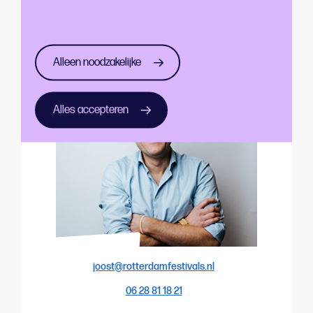
Joost Trines
Coördinator Stedelijke Evenementen
Alleen noodzakelijke
Alles accepteren
joost@rotterdamfestivals.nl
06 28 81 18 21