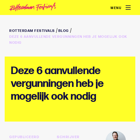
MENU
/
/
ROTTERDAM FESTIVALS
BLOG
DEZE 6 AANVULLENDE VERGUNNINGEN HEB JE MOGELIJK OOK
NODIG
Deze 6 aanvullende
vergunningen heb je
mogelijk ook nodig
GEPUBLICEERD
SCHRIJVER