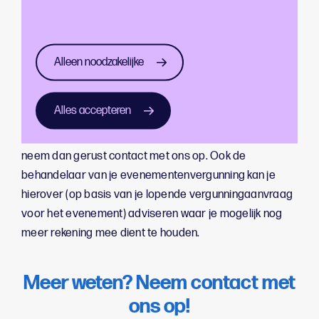
Hiervoor gelden aanvullende regels. Die staan in
de
Beleidsregel Evenementenmarkten
. Die gaan
bijvoorbeeld over het maximum aantal markten in een
Alleen noodzakelijke
bepaald gebied. En over welke kraampjes er staan.
Alles accepteren
Naast deze top 6 zijn voor jouw evenement mogelijk
nog meer vergunningen nodig. Heb je hierover twijfels,
neem dan gerust contact met ons op. Ook de
behandelaar van je evenementenvergunning kan je
hierover (op basis van je lopende vergunningaanvraag
voor het evenement) adviseren waar je mogelijk nog
meer rekening mee dient te houden.
Meer weten? Neem contact met
ons op!