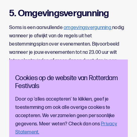
5. Omgevingsvergunning
Soms is een aanvullende
omgevingsvergunning
nodig
wanneer je afwijkt van de regels uit het
bestemmingsplan over evenementen. Bijvoorbeeld
wanneer je jouw evenementen tot na 23.00 uur wilt
laten plaatsvinden of meer dagen duurt dan in een
gebied is toegestaan. Ook als je een bouwwerk plaatst
Cookies op de website van Rotterdam
dat niet voldoet aan de standaard eisen zoals een
Festivals
gehuurde speciale constructie kan een
omgevingsvergunning nodig zijn.
Door op ‘alles accepteren’ te klikken, geef je
toestemming om ook alle overige cookies te
6. Speciaal voor braderieën,
accepteren. We verzamelen geen persoonlijke
rommelmarkten of
gegevens. Meer weten? Check dan ons
Privacy
themamarkten
Statement.