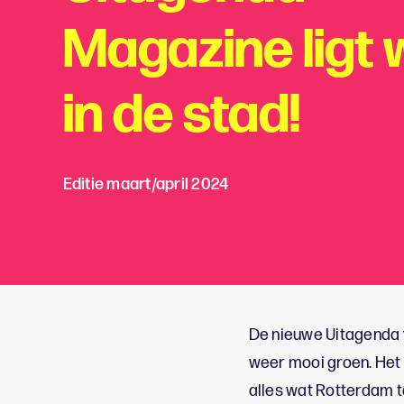
Magazine ligt 
in de stad!
Editie maart/april 2024
De nieuwe Uitagenda vo
weer mooi groen. Het 
alles wat Rotterdam t