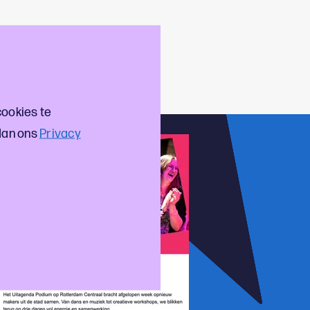
aan, de explosies van
n het magazine gratis
een
cookies te
dan ons
Privacy