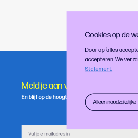
Lees in het nieuwe Ui
kleuren in het voorja
Cookies op de we
meenemen op maar lief
Door op ‘alles accepte
accepteren. We verza
Statement.
Meld je aan voor onze nieuwsbri
En blijf op de hoogte van de laatste cultuur- en f
Alleen noodzakelijke