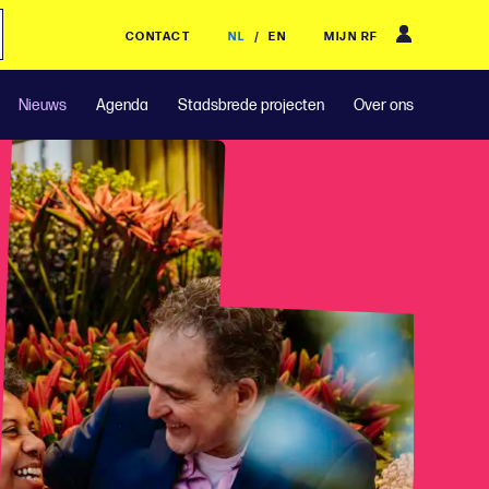
CONTACT
NL
/
EN
MIJN RF
Nieuws
Agenda
Stadsbrede projecten
Over ons