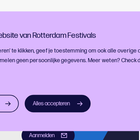
tagenda magazine alles over de lente, weer naar buiten g
ar en waar je allemaal naar toe kan met Koningsdag. Je ka
bsite van Rotterdam Festivals
st 700 plekken in de stad of blader er
hier online doorh
ren’ te klikken, geef je toestemming om ook alle overige 
melen geen persoonlijke gegevens. Meer weten? Check 
ef!
estivalontwikkelingen
Alles accepteren
Aanmelden