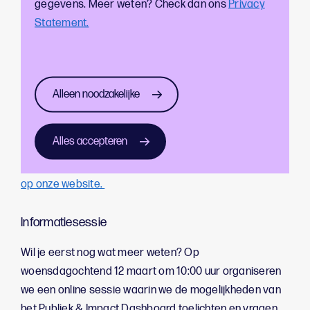
gegevens. Meer weten? Check dan ons
Privacy
cultuursector.
Statement.
Hoe werkt het?
Als culturele organisatie in Rotterdam krijg je
toegang
tot het Publiek & Impact Dashboard. Daarnaast bieden
Alleen noodzakelijke
Rotterdam Festivals en ontwikkelaar Cigarbox
ondersteuning via advies en kennissessies. Na
Alles accepteren
ontvangst van een inlog kun je direct aan de slag met
publiek- en impactonderzoek. Meer informatie vind je
op onze website.
Informatiesessie
Wil je eerst nog wat meer weten? Op
woensdagochtend 12 maart om 10:00 uur organiseren
we een online sessie waarin we de mogelijkheden van
het Publiek & Impact Dashboard toelichten en vragen