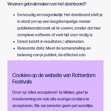
Waarom gebruikmaken van het dashboard?
Eenvoudig en toegankelijk: Het dashboard stelt je
in staat om op een laagdrempelige manier
publieksonderzoek uit te voeren, zonder dat hier
complexe software of veel tijd voor nodig is.
Direct inzicht in resultaten / uitkomsten.
Relevante data: Meet de samenstelling en
beleving van je publiek, de effecten van
deelname en bezoek en de impact van je
activiteiten.
Cookies op de website van Rotterdam
Koppeling en de mogelijkheid analyses te doen
Festivals
met de Culturele Doelgroepen (ook los van
onderzoek / vragenlijsten).
Door op ‘alles accepteren’ te klikken, geef je
Benchmarking (op termijn): Vergelijk je organisatie
toestemming om ook alle overige cookies te
met andere instellingen in Rotterdam en krijg
accepteren. We verzamelen geen persoonlijke
overkoepelende inzichten binnen de