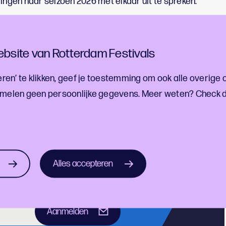
ingen naar seizoen 2026 met elkaar uit te spreken.
elgenomen aan de Cup-Challenge? Sluit dan ook vooral a
 op de hoogte houden van de locatie en inhoud van de bij
bsite van Rotterdam Festivals
ren’ te klikken, geef je toestemming om ook alle overige 
melen geen persoonlijke gegevens. Meer weten? Check 
ef!
estivalontwikkelingen
Alles accepteren
Aanmelden