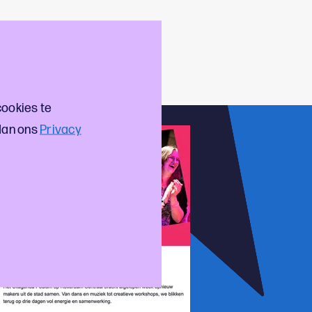
an!
Meld je aan via
eenkomst.
cookies te
dan ons
Privacy