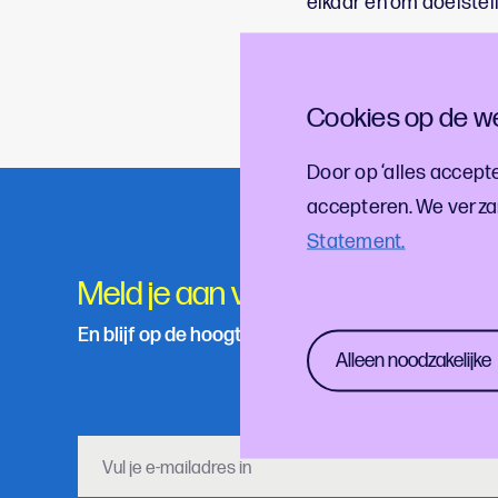
elkaar en om doelstell
Heb je niet eerder de
deze link
, zodat we je
Cookies op de we
Door op ‘alles accepte
accepteren. We verza
Statement.
Meld je aan voor onze nieuwsbri
En blijf op de hoogte van de laatste cultuur- en f
Alleen noodzakelijke