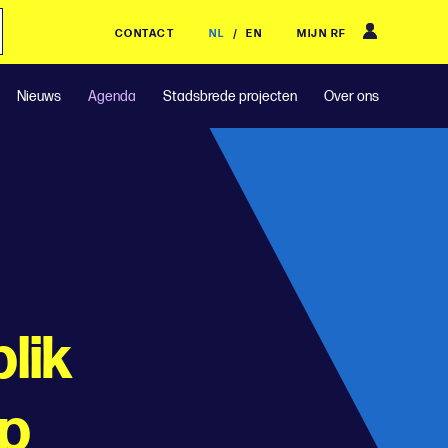
CONTACT
NL
/
EN
MIJN RF
Nieuws
Agenda
Stadsbrede projecten
Over ons
lik
op