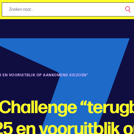
25 EN VOORUITBLIK OP AANKOMEND SEIZOEN"
Challenge “terugb
5 en vooruitblik 