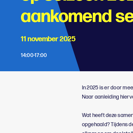
aankomend se
11 november 2025
14:00-17:00
;
In 2025 is er door 
Naar aanleiding hier
Wat heeft deze samen
opgehaald? Tijdens de