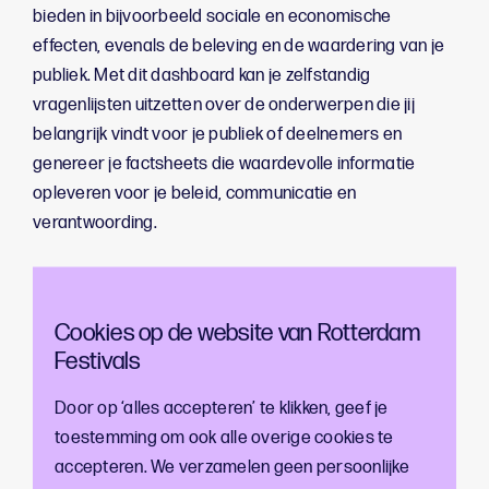
bieden in bijvoorbeeld sociale en economische
effecten, evenals de beleving en de waardering van je
publiek. Met dit dashboard kan je zelfstandig
vragenlijsten uitzetten over de onderwerpen die jij
belangrijk vindt voor je publiek of deelnemers en
genereer je factsheets die waardevolle informatie
opleveren voor je beleid, communicatie en
verantwoording.
Als culturele organisatie in Rotterdam krijg je toegang
tot het Publiek & Impact Dashboard. Daarnaast bieden
Cookies op de website van Rotterdam
Rotterdam Festivals en ontwikkelaar Cigarbox
Festivals
ondersteuning via advies en kennissessies. Na
ontvangst van een inlog kun je direct aan de slag met
Door op ‘alles accepteren’ te klikken, geef je
publiek- en impactonderzoek.
toestemming om ook alle overige cookies te
accepteren. We verzamelen geen persoonlijke
Tijdens deze online kennissessie op woensdagochtend